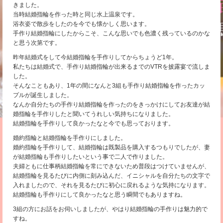
きました。
当時結婚指輪を作った時と同じ水上温泉です。
浴衣姿で散歩をしたのを今でも懐かしく思います。
手作り結婚指輪にしたからこそ、こんな思いでも色濃く残っているのかな
と思う次第です。
昨年結婚式をして今結婚指輪を手作りしてからちょうど1年。
私たちは結婚式で、手作り結婚指輪が出来るまでのVTRを披露宴で流しま
した。
そんなこともあり、1年の間になんと3組も手作り結婚指輪を作ったカッ
プルが誕生しました。
なんか自分たちの手作り結婚指輪を作ったのをきっかけにしてお友達が結
婚指輪を手作りしたと聞いてうれしい気持ちになりました。
結婚指輪を手作りして良かったなと今でも思っております。
婚約指輪と結婚指輪を手作りにしました。
婚約指輪を手作りして、結婚指輪は既製品を購入するつもりでしたが、妻
が結婚指輪も手作りしたいという事で二人で作りました。
夫婦ともに仕事柄結婚指輪を常にできないため普段はつけていませんが、
結婚指輪を見るたびに内側に刻み込んだ、イニシャルを自分たちの文字で
入れましたので、それを見るたびに初心に戻れるような気持になります。
結婚指輪も手作りにして良かったなと思う瞬間でもありますね。
3組の方にお話をお伺いしましたが、やはり結婚指輪の手作りは魅力的で
すね。