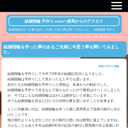
結婚指輪 手作り.comへ群馬からのアクセス
結婚指輪を作った事のあるご夫婦に今思う事を聞いてみました。 - 結婚指輪 手作り.comへ群馬からのアクセス
HOME
»
群馬で手作り指輪
» 結婚指輪を作った事のあるご夫婦に今思う事を聞いてみました。
結婚指輪を作った事のあるご夫婦に今思う事を聞いてみまし
た。
群馬で手作り指輪
結婚指輪を手作りして今年で3年目の結婚記念日になりました。
結婚指輪は手作りにして良かったなと今でも思います。
自分たちが結婚指輪を手作りした理由は、友達からの勧めでした。
結婚指輪を手作りできるなんて知らなかったので最初はびっくりしました
が、今ではこんな結婚指輪はほかには絶対ないと自負しています。
今でも結婚指輪を見るたびにその当時の事を思い出すことが出来ます。
とくに印象深いのは、結婚指輪を作った後に群馬県まで温泉の旅行に出か
けたことです。
他の旅行よりもなぜかこのときの旅行の思い出は鮮明に覚えていますね。
そんなこともあり今年は結婚3年目の記念の旅行に群馬県の水上温泉に行