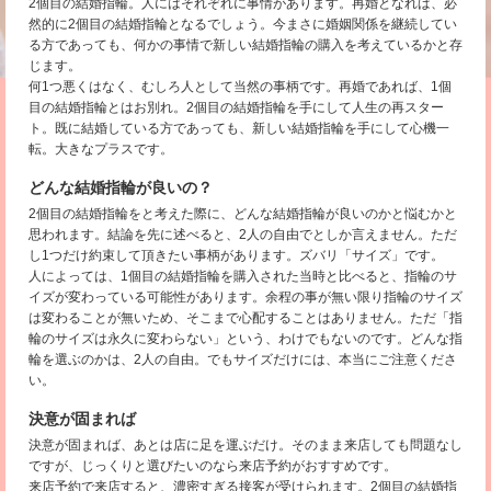
2個目の結婚指輪。人にはそれぞれに事情があります。再婚となれば、必
然的に2個目の結婚指輪となるでしょう。今まさに婚姻関係を継続してい
る方であっても、何かの事情で新しい結婚指輪の購入を考えているかと存
じます。
何1つ悪くはなく、むしろ人として当然の事柄です。再婚であれば、1個
目の結婚指輪とはお別れ。2個目の結婚指輪を手にして人生の再スター
ト。既に結婚している方であっても、新しい結婚指輪を手にして心機一
転。大きなプラスです。
どんな結婚指輪が良いの？
2個目の結婚指輪をと考えた際に、どんな結婚指輪が良いのかと悩むかと
思われます。結論を先に述べると、2人の自由でとしか言えません。ただ
し1つだけ約束して頂きたい事柄があります。ズバリ「サイズ」です。
人によっては、1個目の結婚指輪を購入された当時と比べると、指輪のサ
イズが変わっている可能性があります。余程の事が無い限り指輪のサイズ
は変わることが無いため、そこまで心配することはありません。ただ「指
輪のサイズは永久に変わらない」という、わけでもないのです。どんな指
輪を選ぶのかは、2人の自由。でもサイズだけには、本当にご注意くださ
い。
決意が固まれば
決意が固まれば、あとは店に足を運ぶだけ。そのまま来店しても問題なし
ですが、じっくりと選びたいのなら来店予約がおすすめです。
来店予約で来店すると、濃密すぎる接客が受けられます。2個目の結婚指